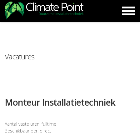
Vacatures
Monteur Installatietechniek
Aantal vaste uren: fulltime
Beschikbaar per: direct